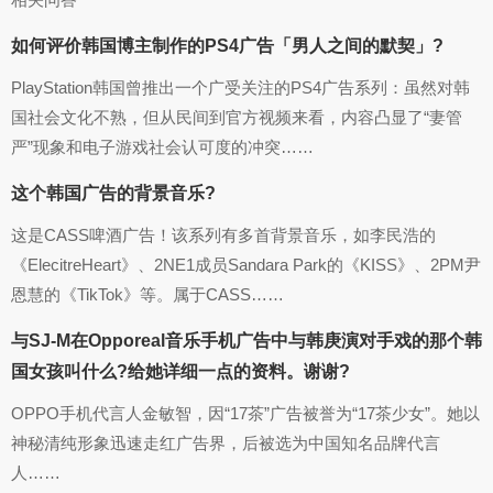
如何评价韩国博主制作的PS4广告「男人之间的默契」?
PlayStation韩国曾推出一个广受关注的PS4广告系列：虽然对韩
国社会文化不熟，但从民间到官方视频来看，内容凸显了“妻管
严”现象和电子游戏社会认可度的冲突……
这个韩国广告的背景音乐?
这是CASS啤酒广告！该系列有多首背景音乐，如李民浩的
《ElecitreHeart》、2NE1成员Sandara Park的《KISS》、2PM尹
恩慧的《TikTok》等。属于CASS……
与SJ-M在Opporeal音乐手机广告中与韩庚演对手戏的那个韩
国女孩叫什么?给她详细一点的资料。谢谢?
OPPO手机代言人金敏智，因“17茶”广告被誉为“17茶少女”。她以
神秘清纯形象迅速走红广告界，后被选为中国知名品牌代言
人……