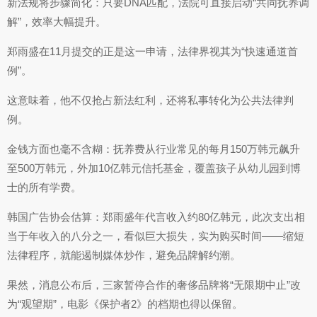
新法规将步骤简化：只要DNA匹配，法院可直接启动“共同抚养调
解”，效率大幅提升。
郑雨盛在11月提交的正是这一申请，法律界视其为“快速通道首
例”。
这意味着，他不仅抢占新法红利，还将私事转化为公共法律判
例。
金钱方面也毫不含糊：抚养费从行业常见的每月150万韩元飙升
至500万韩元，外加10亿韩元信托基金，覆盖孩子从幼儿园到博
士的所有学费。
韩国广告协会估算：郑雨盛年代言收入约80亿韩元，此次支出相
当于年收入的八分之一，看似巨大损失，实为购买时间——缩短
法律程序，就能遏制媒体炒作，避免品牌解约潮。
果然，消息公布后，三家暂停合作的奢侈品牌将“无限期中止”改
为“观望期”，电影《保护者2》的档期也得以保留。