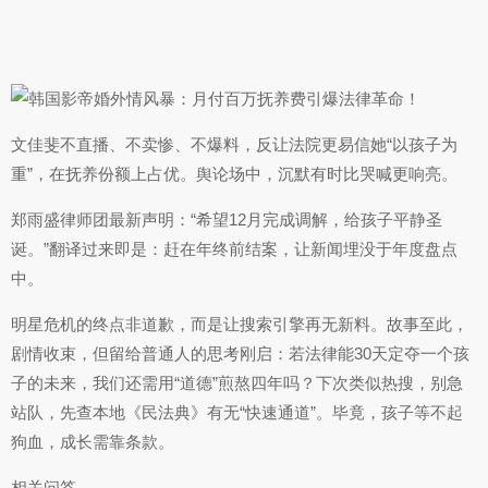
文佳斐不直播、不卖惨、不爆料，反让法院更易信她“以孩子为
重”，在抚养份额上占优。舆论场中，沉默有时比哭喊更响亮。
郑雨盛律师团最新声明：“希望12月完成调解，给孩子平静圣
诞。”翻译过来即是：赶在年终前结案，让新闻埋没于年度盘点
中。
明星危机的终点非道歉，而是让搜索引擎再无新料。故事至此，
剧情收束，但留给普通人的思考刚启：若法律能30天定夺一个孩
子的未来，我们还需用“道德”煎熬四年吗？下次类似热搜，别急
站队，先查本地《民法典》有无“快速通道”。毕竟，孩子等不起
狗血，成长需靠条款。
相关问答