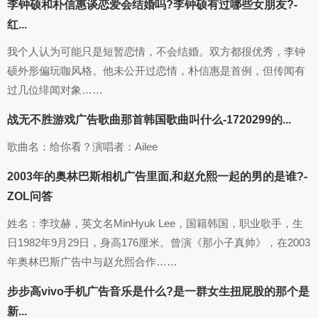
李钟硕和朴信惠谈恋爱会结婚吗?李钟硕有过哪些女朋友?-
红...
我个人认为可能只是短暂恋情，不会结婚。双方都很优秀，李钟
硕外形偏玩咖风格。他未公开过恋情，朴信惠是首例，但传闻有
过几位绯闻对象……
战无不胜游戏广告歌曲那首韩国歌曲叫什么-1720299的...
歌曲名：给你看？演唱者：Ailee
2003年的奥林巴斯相机广告里面,和赵允熙一起的男的是谁?-
ZOL问答
姓名：李玟赫，英文名MinHyuk Lee，国籍韩国，职业歌手，生
日1982年9月29日，身高176厘米。曾演《那小子真帅》，在2003
年奥林巴斯广告中与赵允熙合作……
步步高vivo手机广告音乐是什么?是一群女生扭屁股的那个是
新...