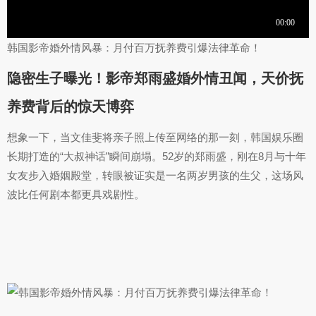
韩国影帝婚外情风暴：月付百万抚养费引爆法律革命！
隐密生子曝光！影帝郑雨盛婚外情丑闻，天价抚
养费背后的惊天博弈
想象一下，当文佳斐将亲子照上传至网络的那一刻，韩国娱乐圈
长期打造的“大叔神话”瞬间崩塌。52岁的郑雨盛，刚在8月与十年
女友步入婚姻殿堂，转眼被证实是一名两岁男孩的生父，这场风
波比任何剧本都更具戏剧性。